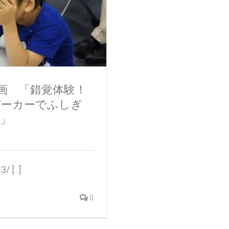
画 「錯覚体験！
ピーカーでふしぎ
」
...]
0