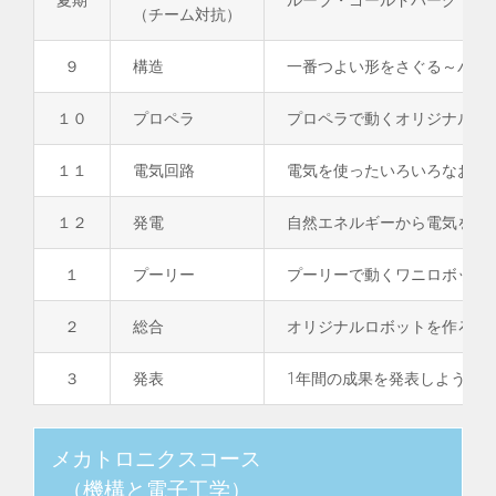
（チーム対抗）
９
構造
一番つよい形をさぐる～パス
１０
プロペラ
プロペラで動くオリジナルマ
１１
電気回路
電気を使ったいろいろなおも
１２
発電
自然エネルギーから電気を取
１
プーリー
プーリーで動くワニロボット
２
総合
オリジナルロボットを作ろう
３
発表
1年間の成果を発表しよう
メカトロニクスコース
（機構と電子工学）