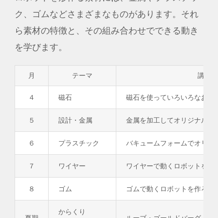
ク、ゴムなどさまざまなものがあります。それ
ら素材の特徴と、その組み合わせでできる動き
を学びます。
月
テーマ
講座タ
４
磁石
磁石を使っていろいろなおも
５
設計・金属
金属を加工してオリジナルロ
６
プラスチック
バキュームフォームでオリジ
７
ワイヤー
ワイヤーで動くロボットを作
８
ゴム
ゴムで動くロボットを作ろう/t
からくり
夏期
ルーブ・ゴールドバーグ・マ