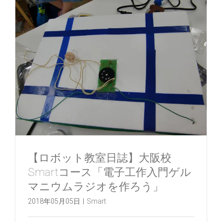
【ロボット教室日誌】大阪校
Smartコース「電子工作入門ゲル
マニウムラジオを作ろう」
2018年05月05日
|
Smart