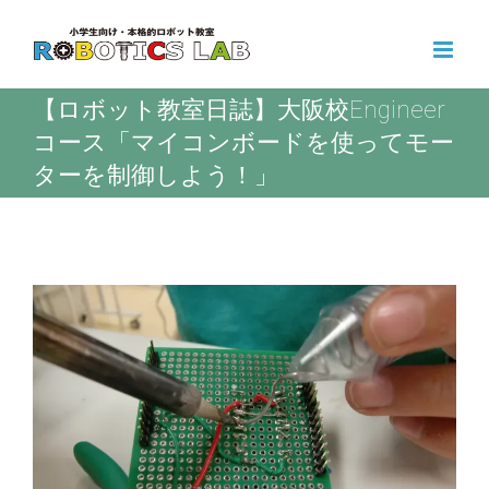
Skip
to
content
【ロボット教室日誌】大阪校Engineer
コース「マイコンボードを使ってモー
ターを制御しよう！」
View
Larger
Image