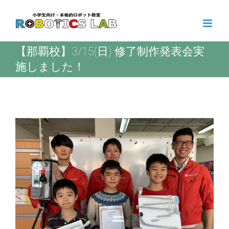
Skip
to
content
【那覇校】3/15(日) 修了制作発表会実
施しました！
View
Larger
Image