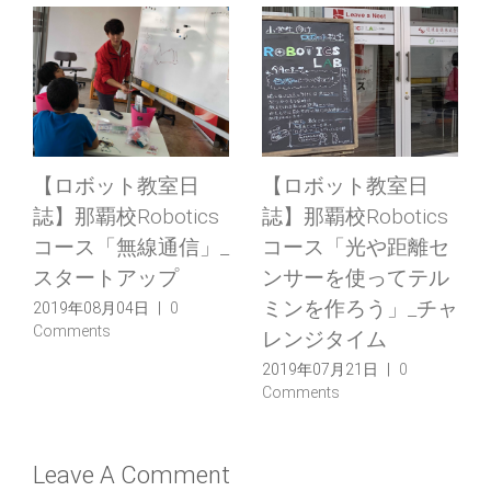
【ロボット教室日
【7/21 特別体験教
誌】那覇校Robotics
室】【那覇】大人気
コース「光や距離セ
企画！スイスイ進む
ンサーを使ってテル
ホバークラフトを作
ャ
ミンを作ろう」_スタ
ろう！
ートアップ
2019年07月01日
|
0
Comments
2019年07月07日
|
0
Comments
Leave A Comment