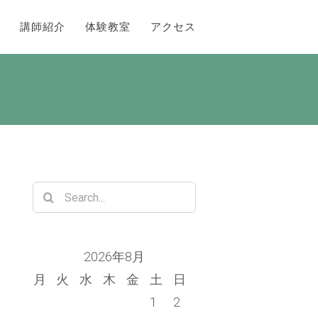
講師紹介
体験教室
アクセス
Search
for:
2026年8月
月
火
水
木
金
土
日
1
2