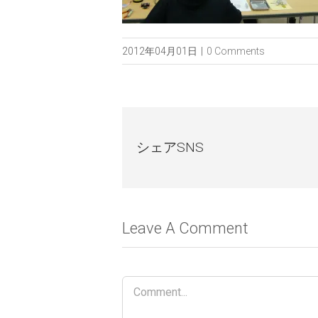
2012年04月01日
|
0 Comments
シェアSNS
Leave A Comment
Comment