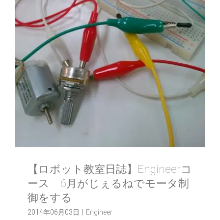
【ロボット教室日誌】Engineerコ
ース 6月がじぇるねでモータ制
御をする
2014年06月03日
|
Engineer