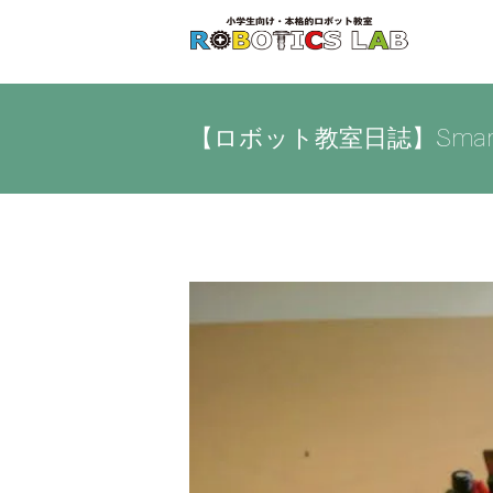
Skip
to
content
【ロボット教室日誌】Sma
View
Larger
Image