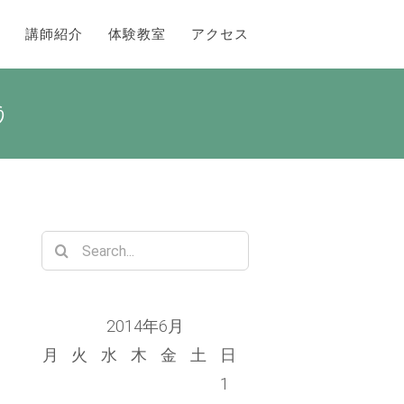
講師紹介
体験教室
アクセス
う
Search
for:
2014年6月
月
火
水
木
金
土
日
1