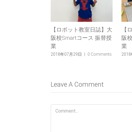
（木・祝）小学生
【ロボット教室日誌】大
【
ら開発したロボッ
阪校Smartコース 振替授
阪校
！2018年度ロ
業
業
クスラボ大阪校成
2018年07月29日
|
0 Comments
201
及び卒業研究発表
学者募集
月17日
|
0 Comments
Leave A Comment
Comment