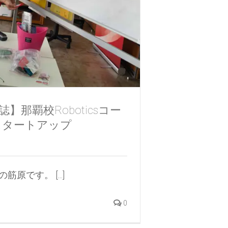
】那覇校Roboticsコー
スタートアップ
原です。 [...]
0