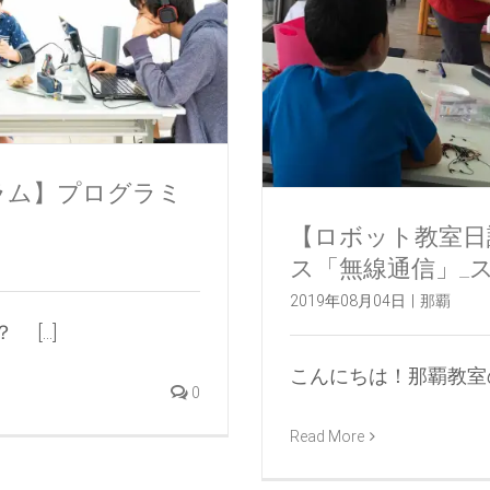
ラム】プログラミ
【ロボット教室日誌
ス「無線通信」_
2019年08月04日
|
那覇
...]
こんにちは！那覇教室の筋
0
Read More