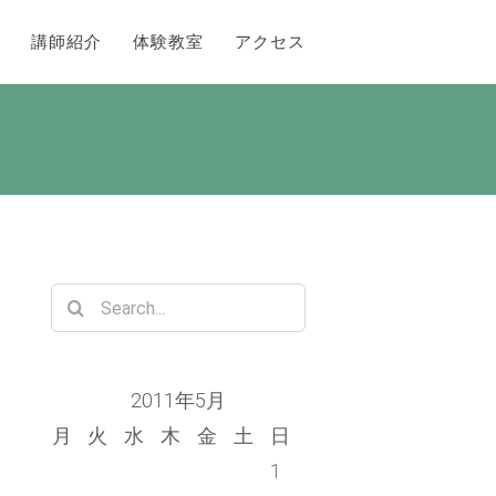
講師紹介
体験教室
アクセス
Search
for:
2011年5月
月
火
水
木
金
土
日
1