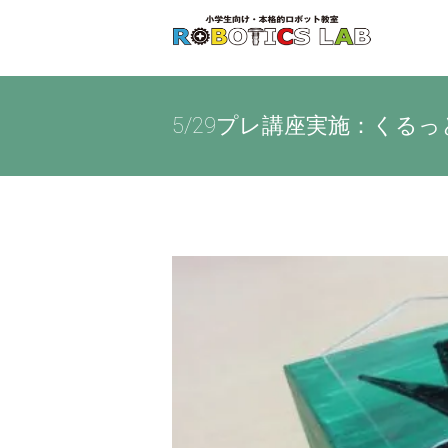
Skip
to
content
5/29プレ講座実施：くる
View
Larger
Image