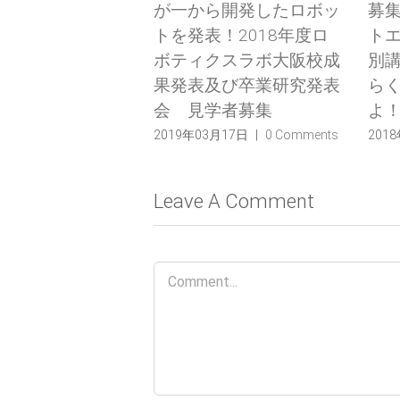
ら開発したロボッ
募集中！】未来のロボッ
阪校
！2018年度ロ
トエンジニアのための特
業
クスラボ大阪校成
別講座 〜オリジナルか
201
及び卒業研究発表
らくり装置を開発せ
学者募集
よ！〜
3月17日
|
0 Comments
2018年07月12日
|
0 Comments
Leave A Comment
Comment