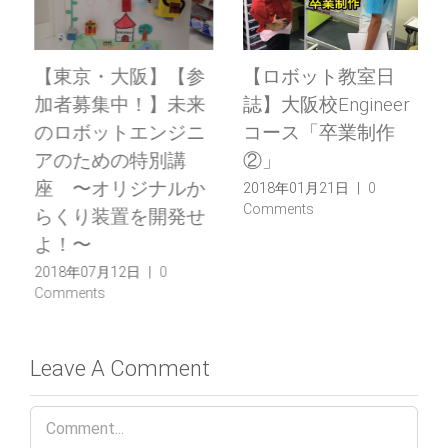
【東京・大阪】【参
【ロボット教室日
加者募集中！】未来
誌】大阪校Engineer
のロボットエンジニ
コース「卒業制作
アのための特別講
②」
座 〜オリジナルか
2018年01月21日
|
0
Comments
らくり装置を開発せ
よ！〜
2018年07月12日
|
0
Comments
Leave A Comment
Comment