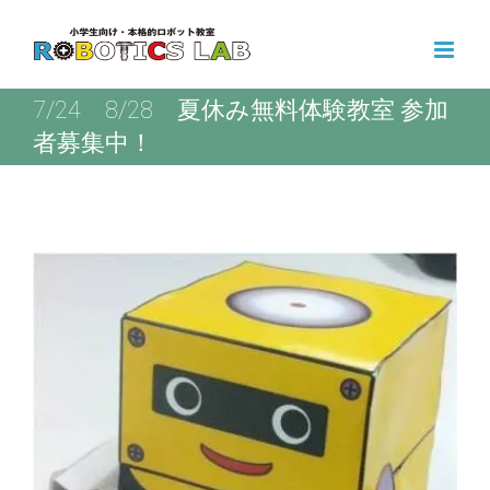
Skip
to
content
7/24 8/28 夏休み無料体験教室 参加
者募集中！
View
Larger
Image