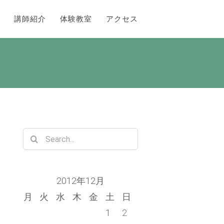
講師紹介
体験教室
アクセス
Search
for:
2012年12月
月
火
水
木
金
土
日
1
2