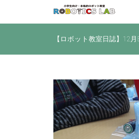
Skip
to
content
【ロボット教室日誌】12月
View
Larger
Image