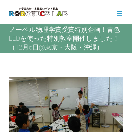
Skip
to
content
ノーベル物理学賞受賞特別企画！青色
LEDを使った特別教室開催しました！
（12月6日@東京・大阪・沖縄）
View
Larger
Image