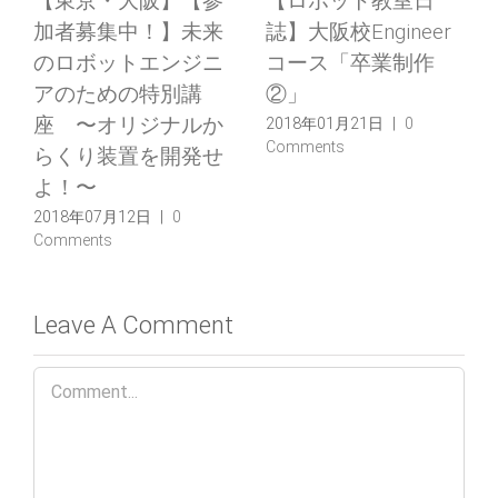
【ロボット教室日
【2018年度入会希望
r
誌】大阪校Engineer
者向け】ロボティク
コース「卒業制作
スラボ大阪校 体験
①」
教室の受付を始めま
した！
2018年01月10日
|
0
Comments
2018年01月10日
|
0
Comments
Leave A Comment
Comment