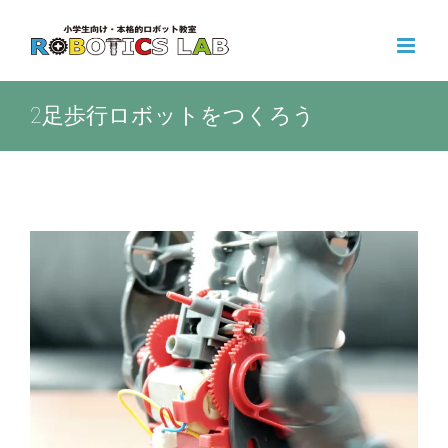
Skip
to
content
2足歩行ロボットをつくろう
View
Larger
Image