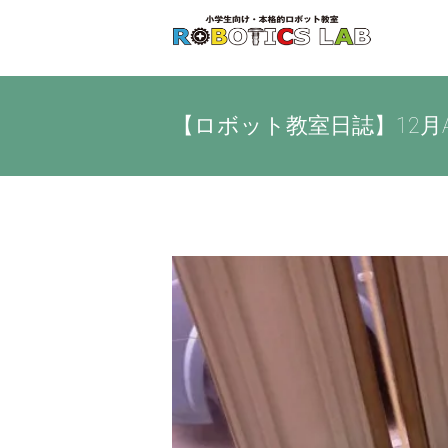
Skip
to
content
【ロボット教室日誌】12月A
View
Larger
Image