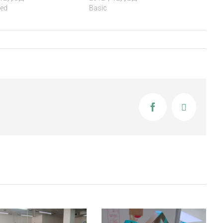
ed
Basic
s
Facebook
X