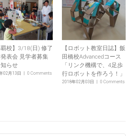
18(日) 修了
【ロボット教室日誌】飯
【ロボ
見学者募集
田橋校Advancedコース
田橋校Ad
「リンク機構で、4足歩
「二足
行ロボットを作ろう！」
ろう！
|
0 Comments
2018年02月03日
|
0 Comments
2018年01