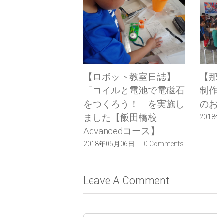
日誌】
【ロボット教室日誌】
【那覇校】3/
ってみよ
「コイルと電池で電磁石
制作発表会 
した【飯
をつくろう！」を実施し
のお知らせ
dコー
ました【飯田橋校
2018年02月13日
Advancedコース】
 Comments
2018年05月06日
|
0 Comments
Leave A Comment
Comment