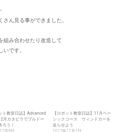
・
くさん見る事ができました。
を組み合わせたり改造して
しいです。
ト教室日誌】Advanced
【ロボット教室日誌】11月ベー
12月カタピラでブルドー
シックコース ウィンドカーを
作ろう！
走らせよう
年12月8日
2012年12月2日