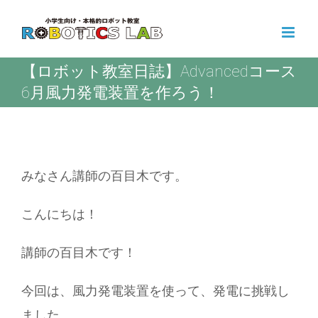
Skip
to
content
【ロボット教室日誌】Advancedコース
6月風力発電装置を作ろう！
みなさん講師の百目木です。
こんにちは！
講師の百目木です！
今回は、風力発電装置を使って、発電に挑戦し
ました。