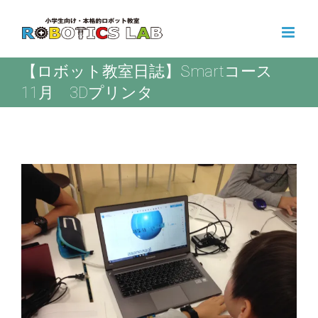
Skip
to
content
【ロボット教室日誌】Smartコース
11月 3Dプリンタ
View
Larger
Image