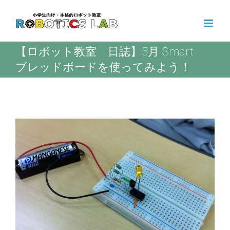
Skip
to
content
【ロボット教室 日誌】5月 Smart
ブレッドボードを使ってみよう！
View
Larger
Image