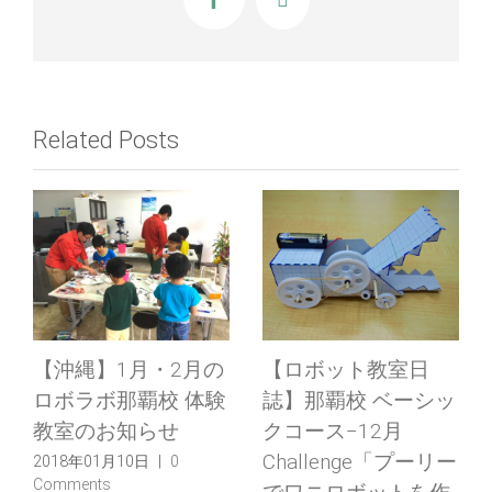
Facebook
X
Related Posts
水素・燃料電池工作
【ロボット教室日
コンクールにて、ロ
誌】飯田橋校Basicコ
ボティクスラボ大阪
ース「ゴムをつかっ
校の生徒が優秀賞を
ていろいろ動くそう