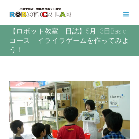
Skip
to
content
【ロボット教室 日誌】5月13日Basic
コース イライラゲームを作ってみよ
う！
View
Larger
Image