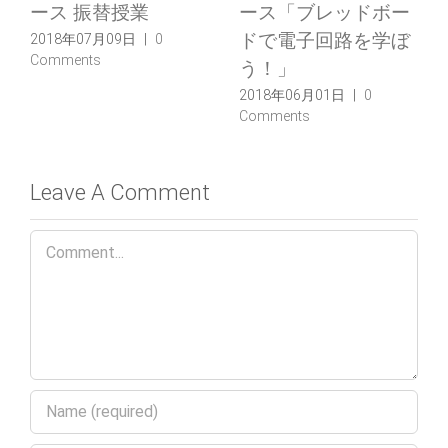
ドボー
ース「電子工作入門
者募集のお知らせ
を学ぼ
ゲルマニウムラジオ
2018年02月13日
|
0
Comments
を作ろう」
0
2018年05月05日
|
0
Comments
Leave A Comment
Comment