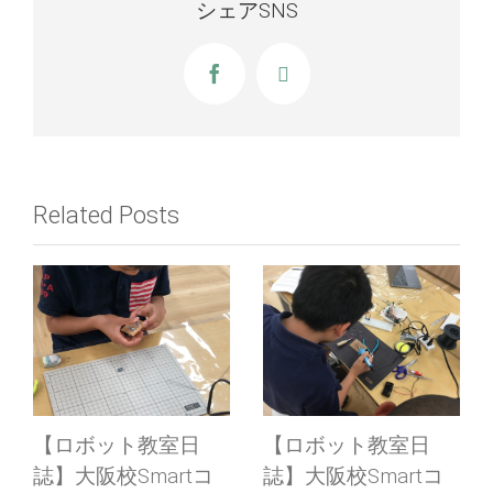
シェアSNS
Facebook
X
Related Posts
室日
【ロボット教室日
【那覇校】3/18(日
rtコ
誌】大阪校Smartコ
修了制作発表会 見