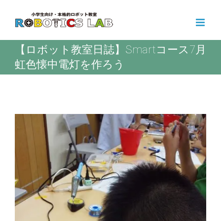
Skip
to
content
【ロボット教室日誌】Smartコース7月
虹色懐中電灯を作ろう
View
Larger
Image