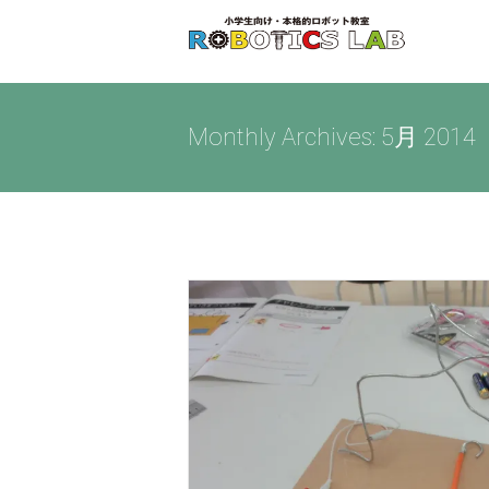
Skip
to
content
Monthly Archives:
5月 2014