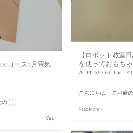
【ロボット教室日誌
を使っておもち
icコース5月電気
2014年05月25日
|
Basic
,
注
こんにちは。 ロボ研の瀬野
...]
Read More
0