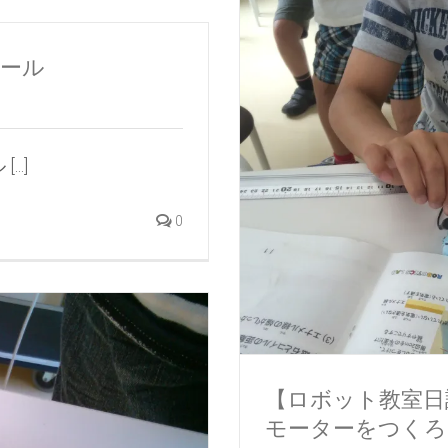
ュール
..]
0
【ロボット教室日誌
モーターをつくろ