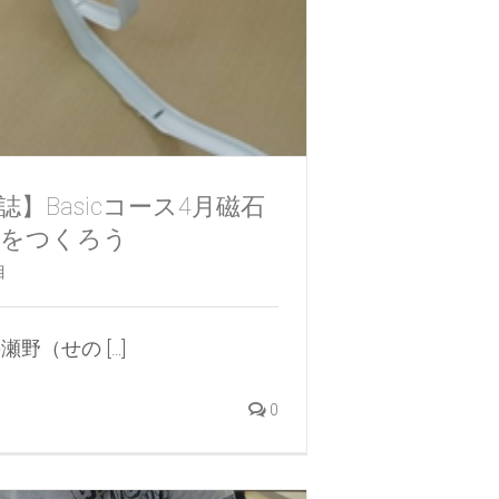
】Basicコース4月磁石
ゃをつくろう
目
（せの [...]
0