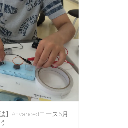
】Advancedコース5月
う