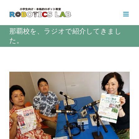
Skip
to
content
那覇校を、ラジオで紹介してきまし
た。
View
Larger
Image