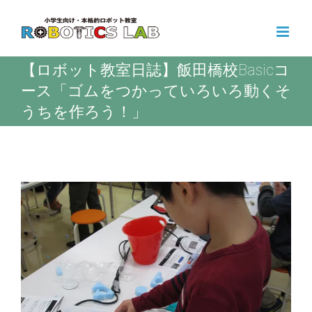
Skip
to
content
【ロボット教室日誌】飯田橋校Basicコ
ース「ゴムをつかっていろいろ動くそ
うちを作ろう！」
View
Larger
Image