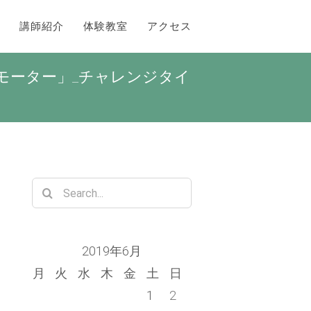
講師紹介
体験教室
アクセス
ボモーター」_チャレンジタイ
Search
for:
2019年6月
月
火
水
木
金
土
日
1
2