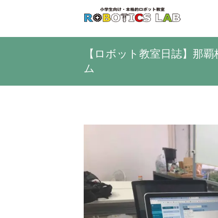
Skip
to
content
【ロボット教室日誌】那覇校
ム
View
Larger
Image