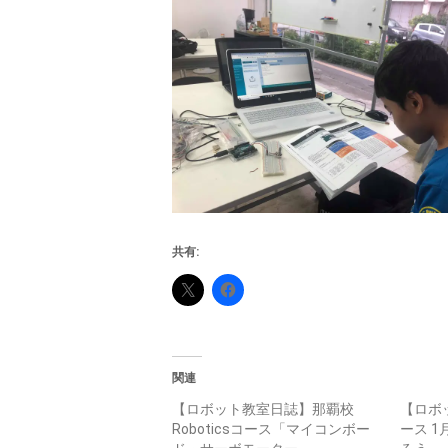
共有:
関連
【ロボット教室日誌】那覇校
【ロボ
Roboticsコース「マイコンボー
ース 