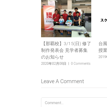
】3/15(日) 修了
【那覇校】3/15(日) 修了
台
表会実施しまし
制作発表会 見学者募集
授
のお知らせ
201
月15日
|
0 Comments
2020年02月08日
|
0 Comments
Leave A Comment
Comment