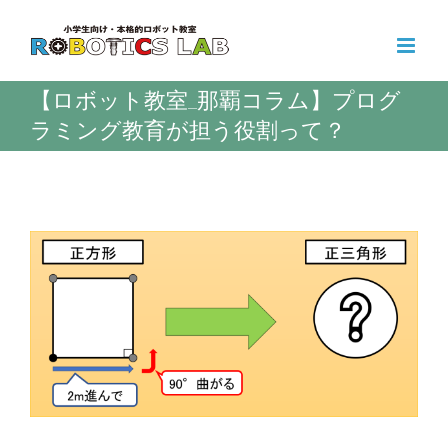
Skip
to
content
【ロボット教室_那覇コラム】プログ
ラミング教育が担う役割って？
View
Larger
Image