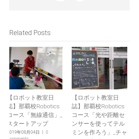
Related Posts
【ロボット教室日
【7/21 特別体験教
誌】那覇校Robotics
室】【那覇】大人気
コース「光や距離セ
企画！スイスイ進む
ンサーを使ってテル
ホバークラフトを作
ミンを作ろう」_スタ
ろう！