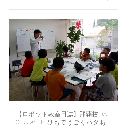
【ロボット教室日誌】那覇校 BA-
07 StartUp ひもでうごくハタあ