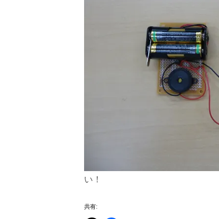
い！
共有: