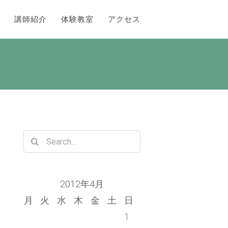
講師紹介
体験教室
アクセス
Search
for:
2012年4月
月
火
水
木
金
土
日
1