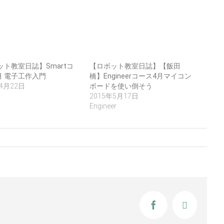
ット教室日誌】Smartコ
【ロボット教室日誌】【飯田
月 電子工作入門
橋】Engineerコース4月マイコン
年4月22日
ボードを使い倒そう
2015年5月17日
Engineer
Facebook
X