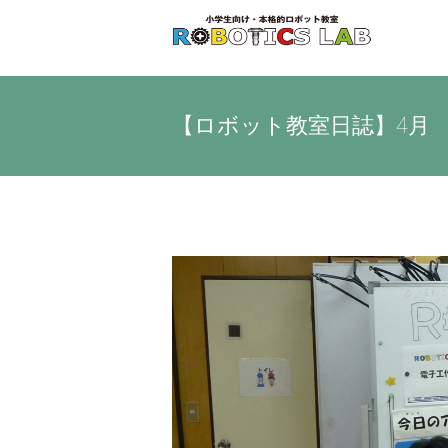
Skip
to
content
【ロボット教室日誌】4月 
View
Larger
Image