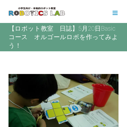
Skip
to
content
【ロボット教室 日誌】5月20日Basic
コース オルゴールロボを作ってみよ
う！
View
Larger
Image