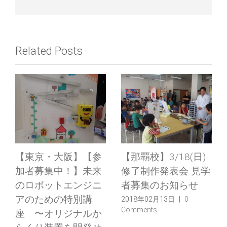
Related Posts
【ロボット教室日
【ロボット教室日
誌】那覇校 ベーシッ
誌】大阪校Engineer
クコース−2018年1
コース「卒業制作
月 「プロペラを使っ
②」
てウインドカーとヘ
2018年01月21日
|
0
Comments