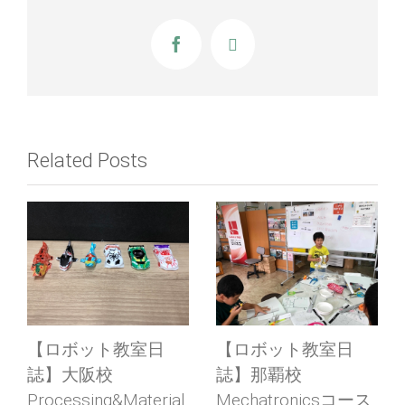
Facebook
X
Related Posts
室日
【ロボット教室日
ROBOTICS LAB体
誌】那覇校
教室お申し込み
sコース
Mechatronicsコース
2018年02月23日
|
0