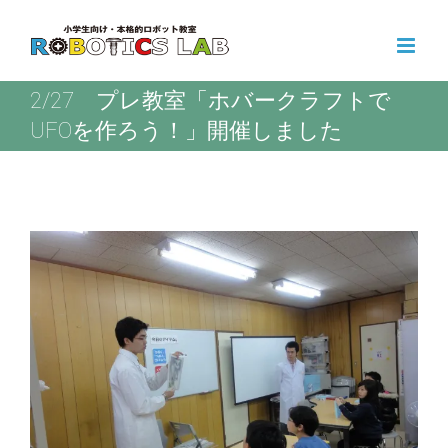
Skip
to
content
2/27 プレ教室「ホバークラフトで
UFOを作ろう！」開催しました
View
Larger
Image