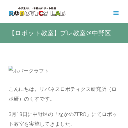
Skip
to
content
【ロボット教室】プレ教室＠中野区
View
Larger
こんにちは。リバネスロボティクス研究所（ロ
Image
ボ研）のくすです。
3月18日に中野区の「なかのZERO」にてロボッ
ト教室を実施してきました。