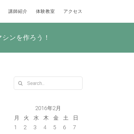
講師紹介
体験教室
アクセス
・マシンを作ろう！
Search
for:
2016年2月
月
火
水
木
金
土
日
1
2
3
4
5
6
7