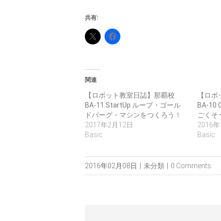
共有:
関連
【ロボット教室日誌】那覇校
【ロボ
BA-11 StartUp ルーブ・ゴール
BA-10
ドバーグ・マシンをつくろう！
ごくそ
2017年2月12日
2016
Basic
Basic
2016年02月08日
|
未分類
|
0 Comments