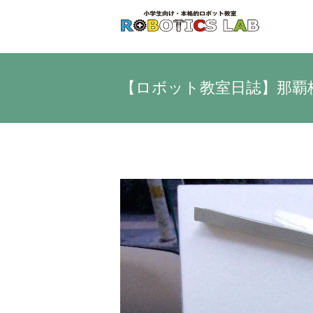
Skip
to
content
【ロボット教室日誌】那覇校 
View
Larger
Image