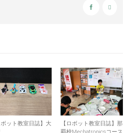
Facebook
X
大
【ロボット教室日誌】那
【ロボット教室日
覇校Mechatronicsコース
覇校Mechatronic