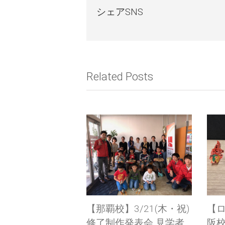
シェアSNS
Related Posts
【那覇校】3/21(木・祝)
【ロボット教室日誌】
修了制作発表会 見学者
阪校