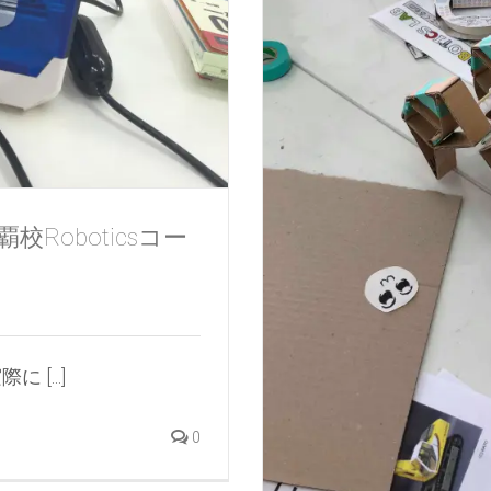
Roboticsコー
[...]
0