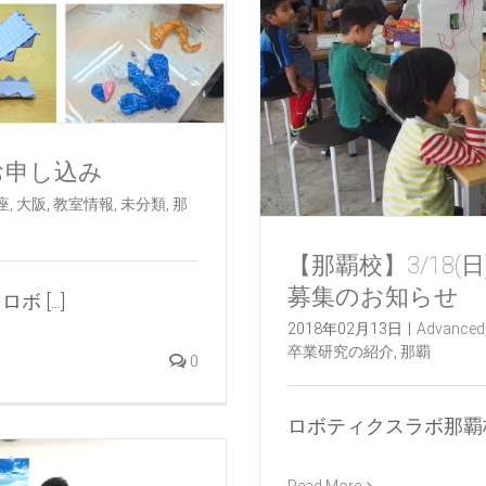
室お申し込み
座
,
大阪
,
教室情報
,
未分類
,
那
【那覇校】3/18(
募集のお知らせ
[...]
2018年02月13日
|
Advanced
卒業研究の紹介
,
那覇
0
ロボティクスラボ那覇校では