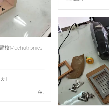
echatronics
...]
0