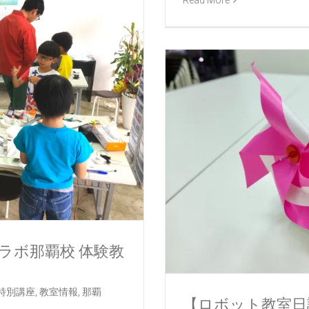
Read More
ラボ那覇校 体験教
特別講座
,
教室情報
,
那覇
【ロボット教室日