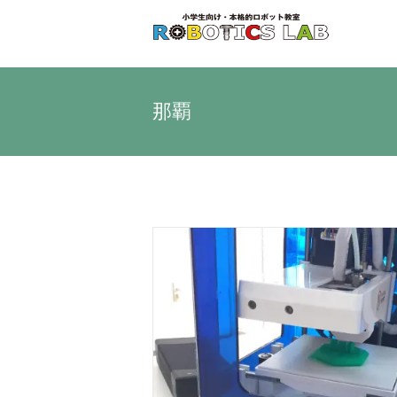
Skip
to
content
那覇