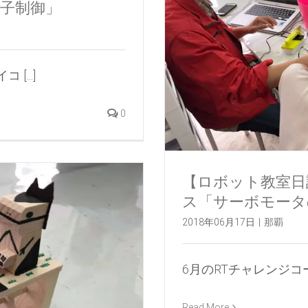
子制御」
...]
0
【ロボット教室日誌
ス「サーボモータ
2018年06月17日
|
那覇
6月のRTチャレンジコースは
Read More