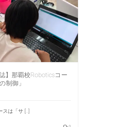
】那覇校Roboticsコー
の制御」
「サ [...]
0