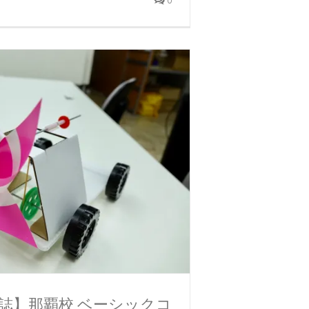
0
誌】那覇校 ベーシックコ